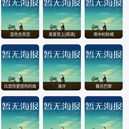
/
/
/
蓝色生死恋
真爱至上[高清]
雨中的秋城
/
/
/
比悲伤更悲伤的故
准许
暮光巴黎
事2009韩版
/
/
/