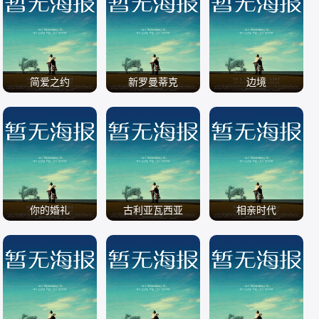
/
/
/
简爱之约
新罗曼蒂克
边境
/
/
/
你的婚礼
古利亚瓦西亚
相亲时代
/
/
/