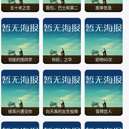
五十米之恋
面包，巴士和第二
脱单告急
次初恋
/
/
/
邻座的怪同学
你好，之华
初吻50次
/
/
/
很高兴遇见你
向天真的女生投降
冒牌恋人