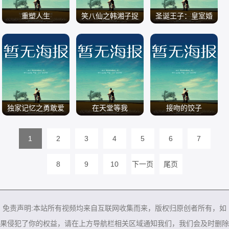
重塑人生
笑八仙之韩湘子捉
圣诞王子：皇室婚
妖
礼
/
/
/
独家记忆之勇敢爱
在天堂等我
接吻的饺子
1
2
3
4
5
6
7
/
/
/
8
9
10
下一页
尾页
免责声明:本站所有视频均来自互联网收集而来，版权归原创者所有，如
果侵犯了你的权益，请在上方导航栏相关区域通知我们，我们会及时删除