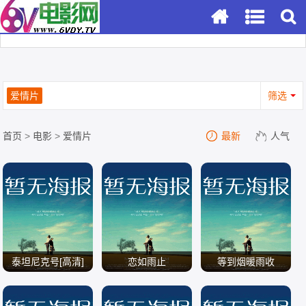
爱情片
筛选
首页
>
电影
>
爱情片
最新
人气
泰坦尼克号[高清]
恋如雨止
等到烟暖雨收