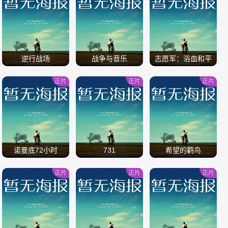
/
/
/
逆行战场
战争与音乐
志愿军：浴血和平
正片
正片
正片
/
/
/
诺曼底72小时
731
希望的鹳鸟
正片
正片
正片
/
/
/