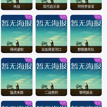
休战
现代启示录
阿特罗皮亚
正片
正片
正片
/
/
/
得闲谨制
浴血蒋家河口
野鹅敢死队
正片
正片
正片
/
/
/
猛虎末路
二战黑豹
黎明狙击
正片
正片
正片