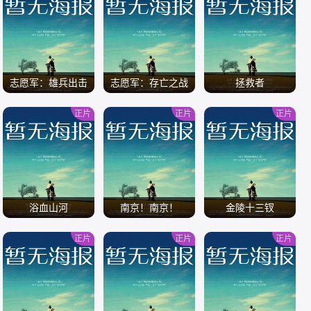
/
/
/
志愿军：雄兵出击
志愿军：存亡之战
拯救者
正片
正片
正片
/
/
/
浴血山河
南京！南京！
金陵十三钗
正片
正片
正片
/
/
/