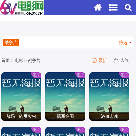
战争片
筛选
首页
>
电影
>
战争片
最新
人气
正片
正片
正片
战场上的萤火虫
孤军突围
浴血忠魂
正片
正片
正片