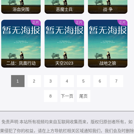
浴血突围
恶魔士兵
战·争
正片
正片
正片
/
/
/
二战：凤凰行动
天空2023
战地之狼
1
2
3
4
5
6
7
/
/
/
8
下一页
尾页
免责声明:本站所有视频均来自互联网收集而来，版权归原创者所有，如
果侵犯了你的权益，请在上方导航栏相关区域通知我们，我们会及时删除