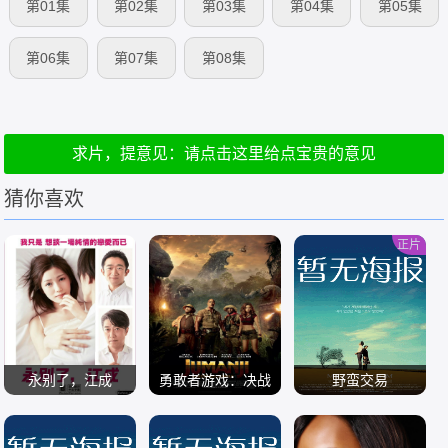
第01集
第02集
第03集
第04集
第05集
第06集
第07集
第08集
求片，提意见：请点击这里给点宝贵的意见
猜你喜欢
正片
永别了，江成
勇敢者游戏：决战
野蛮交易
丛林