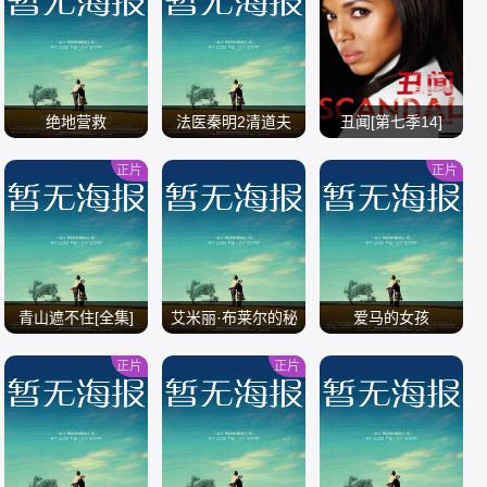
/
/
/
绝地营救
法医秦明2清道夫
丑闻[第七季14]
[全集]
正片
正片
/
/
/
青山遮不住[全集]
艾米丽·布莱尔的秘
爱马的女孩
密
正片
正片
/
/
/