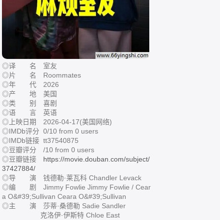
◎译 名 室友
◎片 名 Roommates
◎年 代 2026
◎产 地 美国
◎类 别 喜剧
◎语 言 英语
◎上映日期 2026-04-17(美国网络)
◎IMDb评分 0/10 from 0 users
◎IMDb链接 tt37540875
◎豆瓣评分 /10 from 0 users
◎豆瓣链接
https://movie.douban.com/subject/
37427884/
◎导 演 钱德勒·莱瓦科 Chandler Levack
◎编 剧 Jimmy Fowlie Jimmy Fowlie / Cear
a O&#39;Sullivan Ceara O&#39;Sullivan
◎主 演 莎蒂·桑德勒 Sadie Sandler
克洛伊·伊斯特 Chloe East