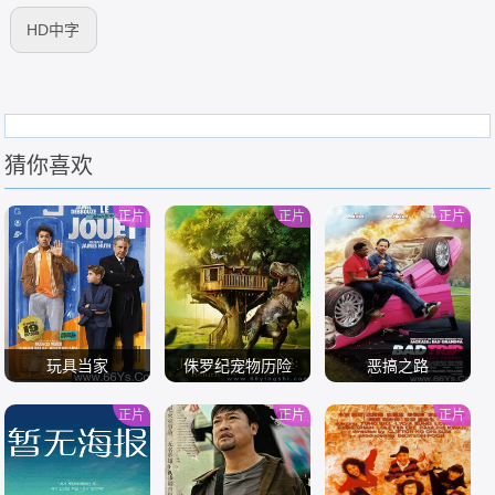
HD中字
猜你喜欢
正片
正片
正片
玩具当家
侏罗纪宠物历险
恶搞之路
记：重返野外
正片
正片
正片
/
/
/