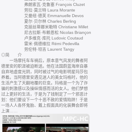
弗朗索瓦·克鲁塞 François Cluzet
劳拉·莫兰特 Laura Morante
艾曼纽·德芙 Emmanuelle Devos
夏尔·贝尔林 Charles Berling
克丽丝蒂娜米勒特 Christiane Millet
尼古拉斯·布赖恩松 Nicolas Briançon
卢多维克·库托 Ludovic Coutaud
雷米·佩德维拉 Rémi Pedevilla
劳伦特·坦吉 Laurent Tangy
◎简 介
一场摩托车车祸后，原本意气风发的舞者阿
德里安的职涯被迫断送。他在法国蔚蓝海岸自暴
自弃地虚度光阴，同时被过气的电影明星玛莎包
养着。当阿德里安遇见迷人的美女玛格时，他的
生活产生了天翻地覆的巨变。玛格是一个为了诈
骗的刺激感以及操纵情感而活的女人。他们梦想
过上更好的生活，于是为了钱制定了一个邪恶计
划：他们要设下一个十恶不赦的爱情陷阱！于是
一场人人各怀鬼胎、戴上假面具的化装舞会即将
上演……