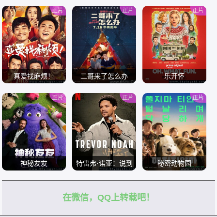
正片
正片
正片
真爱找麻烦！
二哥来了怎么办
乐开怀
正片
正片
正片
/
/
/
神秘友友
特雷弗·诺亚：说到
秘密动物园
哪了
在微信，QQ上转载吧！
/
/
/