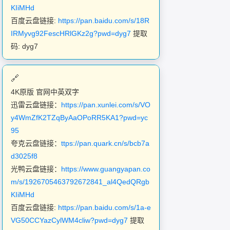
KIiMHd
百度云盘链接:
https://pan.baidu.com/s/18R
IRMyvg92FescHRlGKz2g?pwd=dyg7
提取
码: dyg7
4K原版 官网中英双字
迅雷云盘链接：
https://pan.xunlei.com/s/VO
y4WmZfK2TZqByAaOPoRR5KA1?pwd=yc
95
夸克云盘链接：
ttps://pan.quark.cn/s/bcb7a
d3025f8
光鸭云盘链接：
https://www.guangyapan.co
m/s/1926705463792672841_al4QedQRgb
KIiMHd
百度云盘链接:
https://pan.baidu.com/s/1a-e
VG50CCYazCylWM4cliw?pwd=dyg7
提取