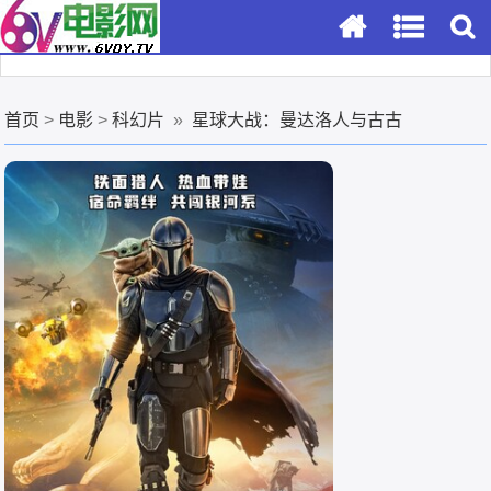
首页
>
电影
>
科幻片
»
星球大战：曼达洛人与古古