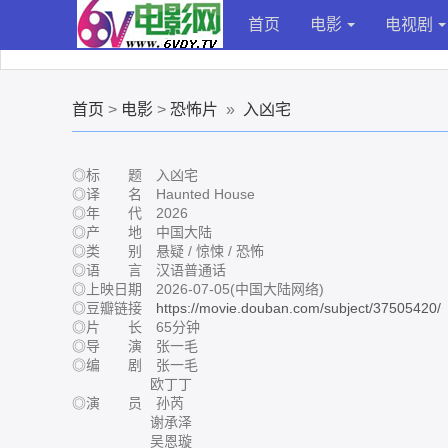
首页
电影
电视剧
首页
>
电影
>
恐怖片
»
入凶宅
◎标 题 入凶宅
◎译 名 Haunted House
◎年 代 2026
◎产 地 中国大陆
◎类 别 悬疑 / 惊悚 / 恐怖
◎语 言 汉语普通话
◎上映日期 2026-07-05(中国大陆网络)
◎豆瓣链接
https://movie.douban.com/subject/37505420/
◎片 长 65分钟
◎导 演 张一毛
◎编 剧 张一毛
欧丁丁
◎演 员 孙芮
谢承泽
吴恩璇