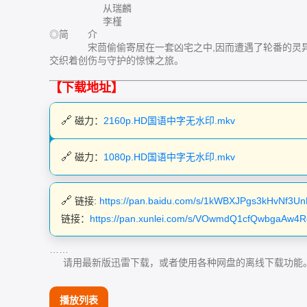
从瑞麟
李槿
◎简 介
宋茴偷偷寄居在一套凶宅之中,因而遭遇了轮番的灵异怪
交织着创伤与守护的惊悚之旅。
【下载地址】
磁力：
2160p.HD国语中字无水印.mkv
磁力：
1080p.HD国语中字无水印.mkv
链接:
https://pan.baidu.com/s/1kWBXJPgs3kHvNf3
链接：
https://pan.xunlei.com/s/VOwmdQ1cfQwbgaAw
……
请用最新版迅雷下载，或者使用各种网盘的离线下载功能
播放列表