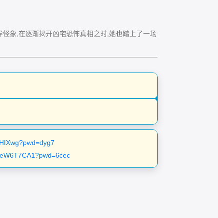
象,在逐渐揭开凶宅恐怖真相之时,她也踏上了一场
UnHIXwg?pwd=dyg7
4ReW6T7CA1?pwd=6cec
。