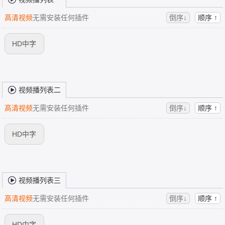
高清视频
无需安装任何插件
倒序↓
顺序 ↑
HD中字
视频播列表二
高清视频
无需安装任何插件
倒序↓
顺序 ↑
HD中字
视频播列表三
高清视频
无需安装任何插件
倒序↓
顺序 ↑
HD中字