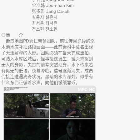
金准韩 Joon-han Kim
张多雅 Jang Da-ah
설윤지 설윤지
최서윤 최서윤
전소현 전소현
◎简 介
街景地图PD秀仁带领团队，前往传闻诡异的杀
木池水库补拍路段画面——此前素材中莫名出现
了无法解释的人形。团队必须在当天完成重拍，
可踏入水库区域后，怪事接连发生：镜头捕捉到
无人的身影，失踪的前辈突然现身，水下传来若
有似无的低语。夜幕降临，信号逐渐消失，成员
们接连遭遇离奇状况，黑暗的水库深处，似乎有
什么东西正循着水声，向他们缓缓靠近。