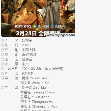
◎片 名 妖神令
◎年 代 2024
◎产 地 中国大陆
◎类 别 奇幻/古装
◎语 言 普通话
◎字 幕 中文
◎上映日期 2024-03-28(中国大陆网络)
◎片 长 93分钟
◎导 演 黄河 Yellow River
谢文君 Wenjun Xie
◎主 演 刘子瑞 Zirui Liu
程金铭 Jinming Cheng
姜语心 Yuxin Jiang
何中华 Zhonghua He
潘长江 Changjiang Pan