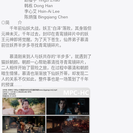
赵樱子 Yingzi Zhao
韩栋 Dong Han
李心艾 Hsin-Ai Lee
陈炳强 Bingqiang Chen
◎简 介
千年前仙妖大战，妖王“白泽”落败，其身毁但
元神未灭，千年过去，封印在青鸾镜碎片中的妖
王元神即将觉醒。为了天下苍生，仙界弟子慕清
前往妖界半步多寻找青鸾镜碎片。
慕清刚来到人与妖共存的“半步多”，就遇到了
猫妖朝颜。朝颜一心帮助慕清找寻青鸾镜碎片，
二人相伴开始了冒险之旅，在过程中慕清和朝颜
暗生情愫，慕清也渐渐放下仙妖芥蒂，却发现二
人的关系不仅如此，整件事也是一场策划了千年
的预谋……