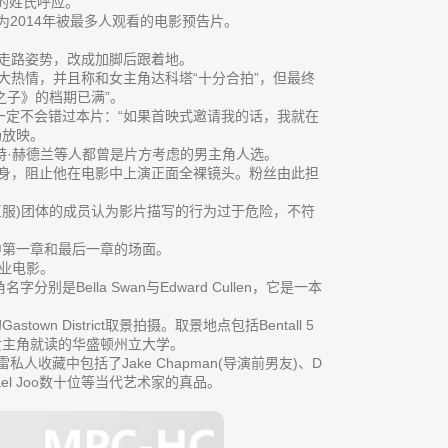
与他的姓氏呼应。
为2014年被最多人观看的电影预告片。
了走路姿势，改成加脚后跟着地。
大热情，并且称和女主角达科塔“十分合拍”，但最终
之子》的档期已满”。
一定不会错过本片：“如果首映式邀请我的话，我就在
场放映。
内特·赫德兰等人都曾是片方考虑的男主角人选。
在身，阻止他在电影中上演正面全裸镜头。粉丝由此担
与臣服)团体的成员认为影片描写的行为过于危险，不符
中第一章和最后一章的场面。
流商业电影。
Bella Swan与Edward Cullen，它是一本
wn District取景拍摄。取景地点包括Bentall 5
女主角就读的华盛顿州立大学。
格雷私人收藏中包括了Jake Chapman(导演前男友)、D
a、Michael Joo数十位等当代艺术家的真品。