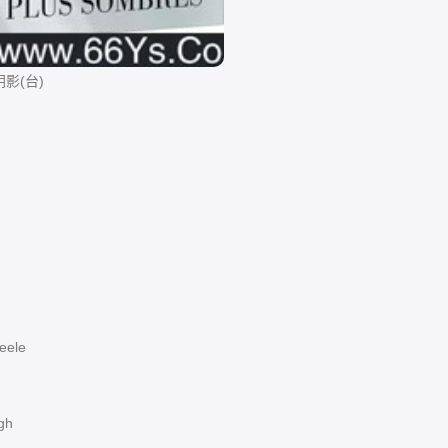
影(台)
ele
gh