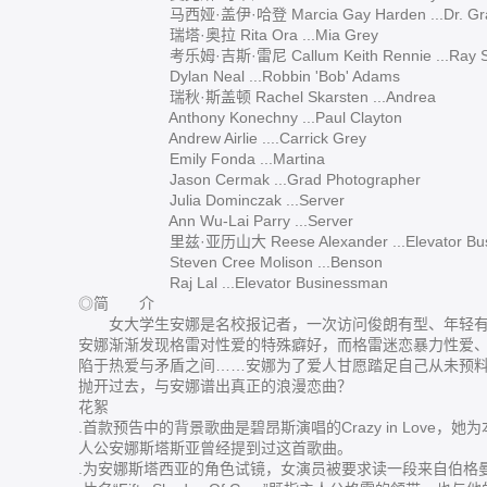
马西娅·盖伊·哈登 Marcia Gay Harden ...Dr. Gr
瑞塔·奥拉 Rita Ora ...Mia Grey
考乐姆·吉斯·雷尼 Callum Keith Rennie ...
Dylan Neal ...Robbin 'Bob' Adams
瑞秋·斯盖顿 Rachel Skarsten ...Andrea
Anthony Konechny ...Paul Clayton
Andrew Airlie ....Carrick Grey
Emily Fonda ...Martina
Jason Cermak ...Grad Photographer
Julia Dominczak ...Server
Ann Wu-Lai Parry ...Server
里兹·亚历山大 Reese Alexander ...Elevator Busi
Steven Cree Molison ...Benson
Raj Lal ...Elevator Businessman
◎简 介
女大学生安娜是名校报记者，一次访问俊朗有型、年轻有
安娜渐渐发现格雷对性爱的特殊癖好，而格雷迷恋暴力性爱
陷于热爱与矛盾之间……安娜为了爱人甘愿踏足自己从未预
抛开过去，与安娜谱出真正的浪漫恋曲？
花絮
.首款预告中的背景歌曲是碧昂斯演唱的Crazy in Lov
人公安娜斯塔斯亚曾经提到过这首歌曲。
.为安娜斯塔西亚的角色试镜，女演员被要求读一段来自伯格曼执