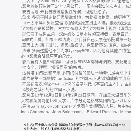
.片名“Fifty Shades Of Grey”既指主人公格雷的领带，也
.影片首款预告片于14年7月公开，一周内突破1亿次点击，成
.安吉丽娜·朱莉曾被邀请担任导演，但她拒绝了。
.詹米·多男平时走路习惯脚掌着地，为此扮演格雷，他更换
.《环太平洋》男星查理·汉纳姆是原定男主人选，他表现出极
汉纳姆还是被替换，官方宣布原因为“汉纳姆拍电视剧《混乱
.即使演不成男主角，汉纳姆依旧是本片的支持者，表示自己
首映式上看。如果不邀请我，那我就自己买票在影院看第一
.亚历山大·斯卡斯加、提奥·詹姆斯、克里斯蒂安·库克、加
.杰米·多南透露他不会为本片正面全裸，因为他有其他合约
心电影版会降低原著的尺度。
.影片含有大量SM内容，但很多BDSM(绑缚与调教、支配
合“安全、理智、知情同意”的宗旨。
.达科塔·约翰逊和杰米·多南的试镜的最后一场考试是再现书
.本片是第一部根据“fan-fiction 粉丝同人小说”改编成的主
.在最初发表的版本中，小说的名字叫做《宇宙的主人》，主角名字分别是
《暮光之城》的粉丝同人小说。
.影片玉13年12月1日到14年2月21日期间，在加拿大温哥华的Gasto
大楼和英属哥伦比亚大学，片中分别是格林集团所在址以及
.导演Sam Taylor-Johnson在艺术圈有着很强的人脉，片中
inos Chapman、John Baldessari、 Edward Rusch