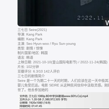
三七日 Seire(2021)
导演: Kang Park
编剧: Kang Park
主演: Seo Hyun-woo / Ryu Sun-young
类型: 剧情 / 惊悚
制片国家/地区: 韩国
语言: 韩语
上映日期: 2021-10-10(釜山国际电影节) / 2022-11-24(韩国)
片长: 102分钟
豆瓣评分: 6.3/10 142人评价
三七日的剧情简介
Seire 是一个为期二十一天的时期，人们应该在这一天中
婴儿免受厄运。电影 SEIRE 从这种民间信仰中汲取灵感
世了。他去参加她的.