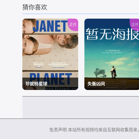
猜你喜欢
正片
正片
珍妮特星球
失衡凶间
/
/
免责声明:本站所有视频均来自互联网收集而