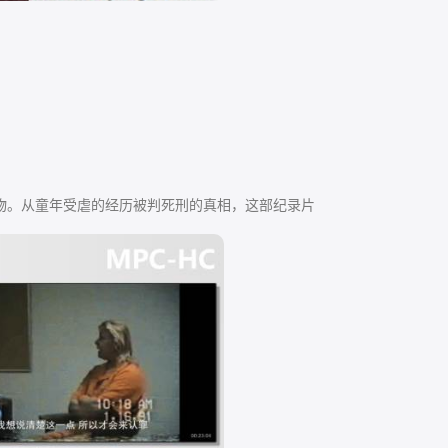
。从童年受虐的经历被判死刑的真相，这部纪录片