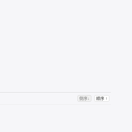
倒序↓
顺序 ↑