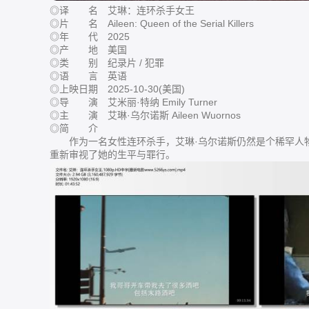
◎译 名 艾琳：连环杀手女王
◎片 名 Aileen: Queen of the Serial Killers
◎年 代 2025
◎产 地 美国
◎类 别 纪录片 / 犯罪
◎语 言 英语
◎上映日期 2025-10-30(美国)
◎导 演 艾米丽·特纳 Emily Turner
◎主 演 艾琳·乌尔诺斯 Aileen Wuornos
◎简 介
作为一名女性连环杀手，艾琳·乌尔诺斯仍然是个稀罕人物
重新审视了她的生平与罪行。