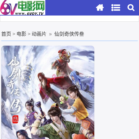
首页
>
电影
>
动画片
»
仙剑奇侠传叁