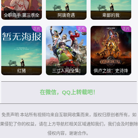
全职高手 第三季全
阿唐奇遇
卑鄙的我
正片
正片
正片
/
/
/
红猪
三寸人间[全集]
俱卢之战：史诗烽
火[全集]
在微信，QQ上转载吧！
/
/
/
免责声明:本站所有视频均来自互联网收集而来，版权归原创者所有，如
果侵犯了你的权益，请在上方导航栏相关区域通知我们，我们会及时删除
侵权内容，谢谢合作。