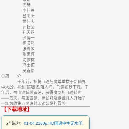
巴赫
李佳思
吕思衡
黄伟忠
郭耘菡
孔天畅
尹博一
杨潇然
张雪敏
张家辉
沈依杭
冯士桓
吴鑫怡
◎简 介
千年前，神将飞蓬与魔尊重楼于新仙界
中大战，神剑“照胆”跌落人间，飞蓬被贬下凡。千
年后，蜀山锁妖塔震荡，获得魔剑的飞蓬转世
——景天，与唐雪见、徐长卿及紫萱几人开始了
一场为收集五灵珠封印锁妖塔的冒险。
【下载地址】
磁力：
01-04.2160p.HD国语中字无水印.