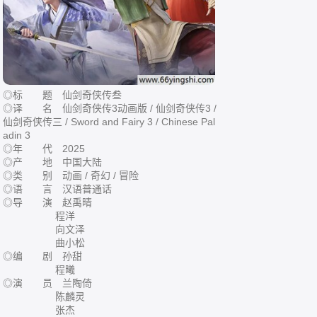
◎标 题 仙剑奇侠传叁
◎译 名 仙剑奇侠传3动画版 / 仙剑奇侠传3‎ /
仙剑奇侠传三 / Sword and Fairy 3 / Chinese Pal
adin 3
◎年 代 2025
◎产 地 中国大陆
◎类 别 动画 / 奇幻 / 冒险
◎语 言 汉语普通话
◎导 演 赵禹晴
程洋
向文泽
曲小松
◎编 剧 孙甜
程曦
◎演 员 兰陶倚
陈麟灵
张杰