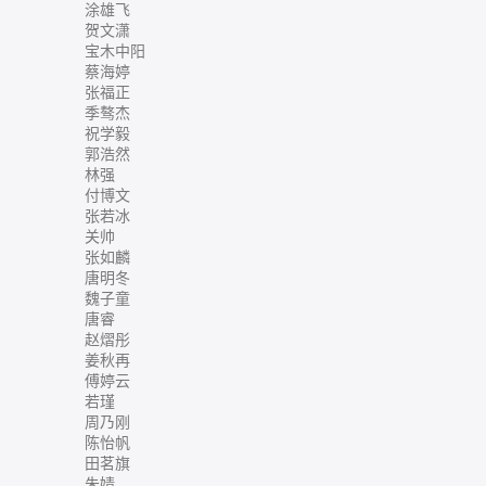
涂雄飞
贺文潇
宝木中阳
蔡海婷
张福正
季骜杰
祝学毅
郭浩然
林强
付博文
张若冰
关帅
张如麟
唐明冬
魏子童
唐睿
赵熠彤
姜秋再
傅婷云
若瑾
周乃刚
陈怡帆
田茗旗
朱婧