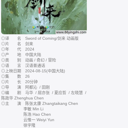
◎译 名 Sword of Coming/剑来 动画版
◎片 名 剑来
◎年 代 2024
◎产 地 中国大陆
◎类 别 动画 / 奇幻 / 冒险
◎语 言 汉语普通话
◎上映日期 2024-08-15(中国大陆)
◎集 数 26
◎片 长 20分钟
◎导 演 阿都沁 / 田刚
◎编 剧 马华 / 屈亦张 / 夏应哲 / 左晓慧 /
陈政华 Zhenghua Chen
◎主 演 陈张太康 Zhangtaikang Chen
李敏 Min Li
陈浩 Hao Chen
云惟一 Weiyi Yun
徐宇隆