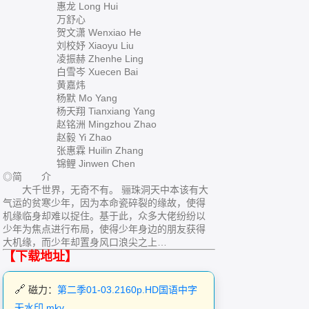
惠龙 Long Hui
万舒心
贺文潇 Wenxiao He
刘校妤 Xiaoyu Liu
凌振赫 Zhenhe Ling
白雪岑 Xuecen Bai
黄嘉炜
杨默 Mo Yang
杨天翔 Tianxiang Yang
赵铭洲 Mingzhou Zhao
赵毅 Yi Zhao
张惠霖 Huilin Zhang
锦鲤 Jinwen Chen
◎简 介
大千世界，无奇不有。 骊珠洞天中本该有大
气运的贫寒少年，因为本命瓷碎裂的缘故，使得
机缘临身却难以捉住。基于此，众多大佬纷纷以
少年为焦点进行布局，使得少年身边的朋友获得
大机缘，而少年却置身风口浪尖之上…
【下载地址】
磁力：
第二季01-03.2160p.HD国语中字
无水印.mkv