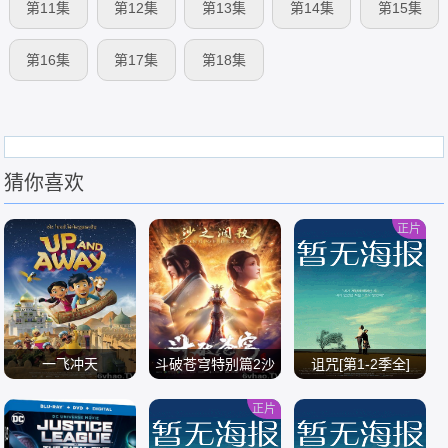
第11集
第12集
第13集
第14集
第15集
第16集
第17集
第18集
猜你喜欢
正片
一飞冲天
斗破苍穹特别篇2沙
诅咒[第1-2季全]
之澜歌[全集]
正片