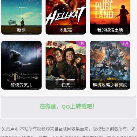
断网
地狱猫
我的纯洁土地
正片
正片
/
/
/
醉侠苏乞儿
扫恶
明城攻略之镇河妖
在微信，QQ上转载吧！
/
/
/
免责声明:本站所有视频均来自互联网收集而来，版权归原创者所有，如