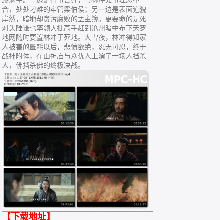
漩涡中。一边是行事鲁莽，与林冲处事理念不
合，处处刁难的牢管梁伯侯；另一边是表面道貌
岸然，暗地却贪污腐败的孟主簿。更要命的是死
对头陆谦也率领大批高手赶到沧州暗中布下天罗
地网随时要置林冲于死地。大雪夜，林冲得知家
人被害的噩耗以后，悲愤欲绝，忍无可忍，终于
战神附体，在山神庙与众仇人上演了一场人挡杀
人，佛挡杀佛的终极决战。
【下载地址】