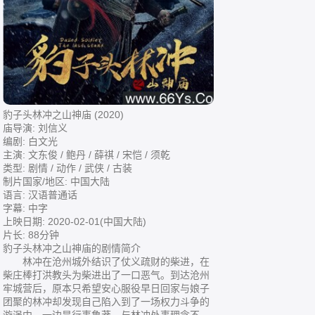
豹子头林冲之山神庙 (2020)
庙导演: 刘信义
编剧: 白文光
主演: 文东俊 / 鲍丹 / 薛祺 / 宋恺 / 须乾
类型: 剧情 / 动作 / 武侠 / 古装
制片国家/地区: 中国大陆
语言: 汉语普通话
字幕: 中字
上映日期: 2020-02-01(中国大陆)
片长: 88分钟
豹子头林冲之山神庙的剧情简介
林冲在沧州城外结识了仗义疏财的柴进，在
柴庄棒打洪教头为柴进出了一口恶气。到达沧州
牢城营后，原本只希望安心服役早日回家与娘子
团聚的林冲却发现自己陷入到了一场权力斗争的