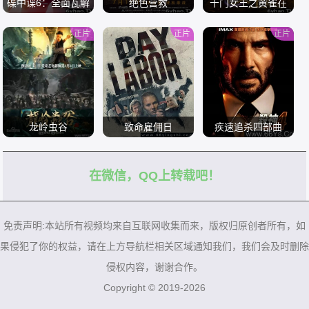
碟中谍6：全面瓦解
绝色营救
千门女王之黄雀在
后
正片
正片
正片
/
/
/
龙岭虫谷
致命雇佣日
疾速追杀四部曲
在微信，QQ上转载吧！
/
/
/
免责声明:本站所有视频均来自互联网收集而来，版权归原创者所有，如
果侵犯了你的权益，请在上方导航栏相关区域通知我们，我们会及时删除
侵权内容，谢谢合作。
Copyright © 2019-2026