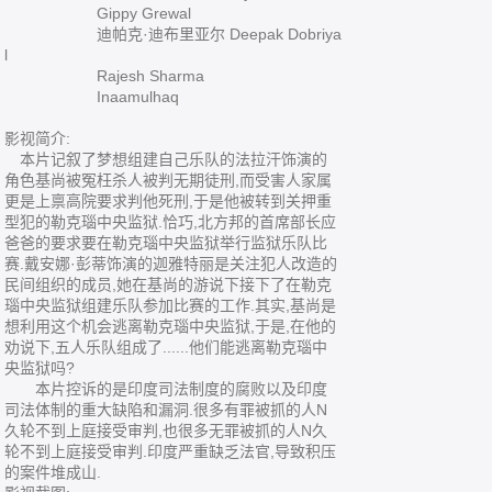
Gippy Grewal
迪帕克·迪布里亚尔 Deepak Dobriya
l
Rajesh Sharma
Inaamulhaq
影视简介:
本片记叙了梦想组建自己乐队的法拉汗饰演的
角色基尚被冤枉杀人被判无期徒刑,而受害人家属
更是上禀高院要求判他死刑,于是他被转到关押重
型犯的勒克瑙中央监狱.恰巧,北方邦的首席部长应
爸爸的要求要在勒克瑙中央监狱举行监狱乐队比
赛.戴安娜·彭蒂饰演的迦雅特丽是关注犯人改造的
民间组织的成员,她在基尚的游说下接下了在勒克
瑙中央监狱组建乐队参加比赛的工作.其实,基尚是
想利用这个机会逃离勒克瑙中央监狱,于是,在他的
劝说下,五人乐队组成了......他们能逃离勒克瑙中
央监狱吗?
本片控诉的是印度司法制度的腐败以及印度
司法体制的重大缺陷和漏洞.很多有罪被抓的人N
久轮不到上庭接受审判,也很多无罪被抓的人N久
轮不到上庭接受审判.印度严重缺乏法官,导致积压
的案件堆成山.