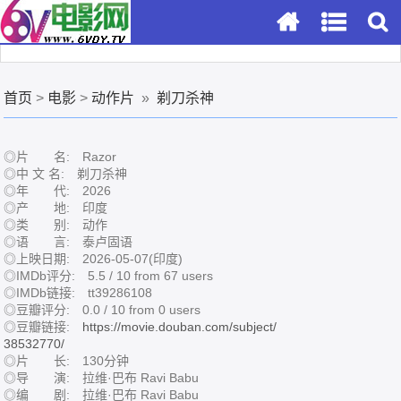
首页
>
电影
>
动作片
»
剃刀杀神
◎片 名: Razor
◎中 文 名: 剃刀杀神
◎年 代: 2026
◎产 地: 印度
◎类 别: 动作
◎语 言: 泰卢固语
◎上映日期: 2026-05-07(印度)
◎IMDb评分: 5.5 / 10 from 67 users
◎IMDb链接: tt39286108
◎豆瓣评分: 0.0 / 10 from 0 users
◎豆瓣链接:
https://movie.douban.com/subject/
38532770/
◎片 长: 130分钟
◎导 演: 拉维·巴布 Ravi Babu
◎编 剧: 拉维·巴布 Ravi Babu