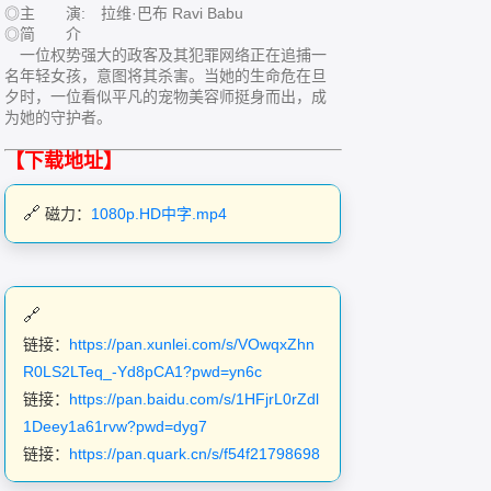
◎主 演: 拉维·巴布 Ravi Babu
◎简 介
一位权势强大的政客及其犯罪网络正在追捕一
名年轻女孩，意图将其杀害。当她的生命危在旦
夕时，一位看似平凡的宠物美容师挺身而出，成
为她的守护者。
【下载地址】
磁力：
1080p.HD中字.mp4
链接：
https://pan.xunlei.com/s/VOwqxZhn
R0LS2LTeq_-Yd8pCA1?pwd=yn6c
链接：
https://pan.baidu.com/s/1HFjrL0rZdl
1Deey1a61rvw?pwd=dyg7
链接：
https://pan.quark.cn/s/f54f21798698