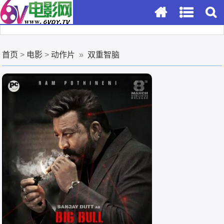
首页
>
电影
>
动作片
»
双重智脑