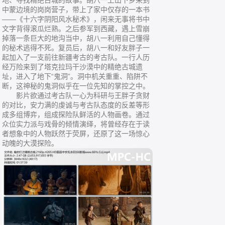
地、寻找精绝古城的故事。胡八一上山下乡来到
中蒙边境的岗岗营子，带上了家中仅存的一本书
——《十六字阴阳风水秘术》，闲来无事将书中
文字背得滚瓜烂熟。之后参军到西藏，遇上雪崩
掉落一条巨大的地沟当中，胡八一利用自己懂得
的秘术逃得不死。复员后，胡八一和好友胖子一
起加入了一支前往新疆考古的考古队。一行人历
经万险来到了塔克拉玛干沙漠中的精绝古城遗
址，进入了地下“鬼洞”。洞中机关重重、陷阱不
断，这神秘的鬼洞似乎在一位先知的掌控之中。
影片欲通过考古队一心为科研与王胖子贪财
的对比，安力满的虔诚与考古队态度的反差等形
成多组博弈，组成探险队鲜活的人物画卷。通过
众位实力派与戏骨的倾情演绎，将曾经存在于读
者想象中的人物跃然于荧屏，还原了这一场惊心
动魄的大漠探险。