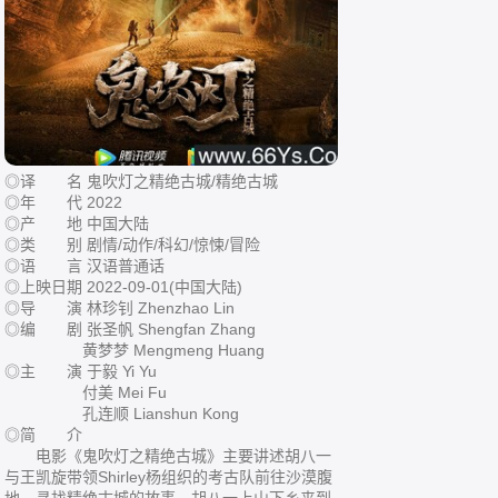
◎译 名 鬼吹灯之精绝古城/精绝古城
◎年 代 2022
◎产 地 中国大陆
◎类 别 剧情/动作/科幻/惊悚/冒险
◎语 言 汉语普通话
◎上映日期 2022-09-01(中国大陆)
◎导 演 林珍钊 Zhenzhao Lin
◎编 剧 张圣帆 Shengfan Zhang
黄梦梦 Mengmeng Huang
◎主 演 于毅 Yi Yu
付美 Mei Fu
孔连顺 Lianshun Kong
◎简 介
电影《鬼吹灯之精绝古城》主要讲述胡八一
与王凯旋带领Shirley杨组织的考古队前往沙漠腹