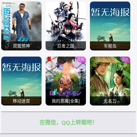
双面煞神
忍者之国
军舰岛
正片
正片
/
/
/
移动迷宫
我的恶魔[全集]
无名刀
在微信，QQ上转载吧！
/
/
/