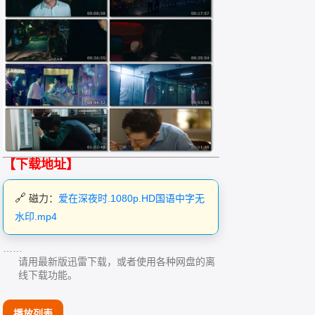
【下载地址】
磁力：
爱在深夜时.1080p.HD国语中字无
水印.mp4
……
请用最新版迅雷下载，或者使用各种网盘的离
线下载功能。
播放列表