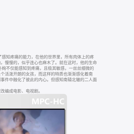
感知疼痛的能力，在他的世界里，所有肉体上的疼
响，慢慢的，似乎连心也麻木了。就在这时，他的生命
冬绚不仅能感知到疼痛，且极其敏感，一丝丝细微的
是个活泼开朗的女孩，而这样的特质也渐渐感化着南
列事件中融化了彼此的内心。但感知南辕北辙的二人面
改编成电影、电视剧。