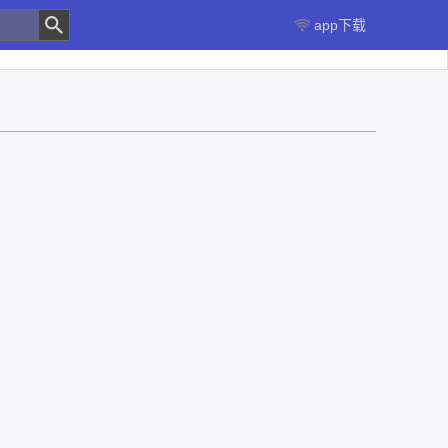
app下载