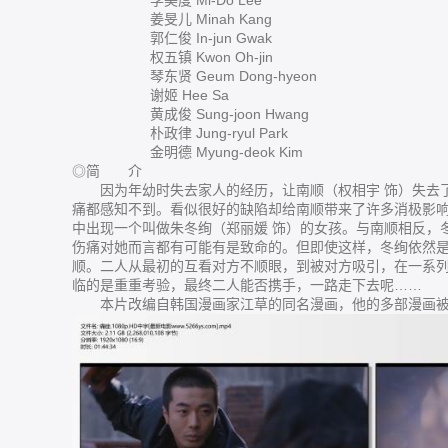
姜旻儿 Minah Kang
郭仁俊 In-jun Gwak
权五镇 Kwon Oh-jin
琴东贤 Geum Dong-hyeon
谢姬 Hee Sa
黄成俊 Sung-joon Hwang
朴政律 Jung-ryul Park
金明德 Myung-deok Kim
◎简 介
因为年幼时失去家人的经历，让南顺（权相宇 饰）失去了
痛都感知不到。看似很好的缺陷却给南顺带来了许多消极影
中出现一个叫做朱冬绚（郑丽媛 饰）的女孩。与南顺相反，
伤痛对她而言都有可能有是致命的。但即使这样，冬绚依然
顺。二人从最初的互看对方不顺眼，到被对方吸引，在一系
临的是重重考验，最终二人能否携手，一路走下去呢……
本片改编自韩国漫画家江草的同名漫画，他的多部漫画被