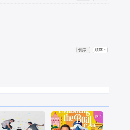
倒序↓
顺序 ↑
正片