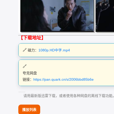
【下载地址】
磁力：
1080p.HD中字.mp4
夸克网盘
链接：
https://pan.quark.cn/s/2006bbd85b6e
……
请用最新版迅雷下载，或者使用各种网盘的离线下载功能
播放列表