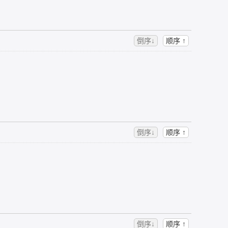
倒序↓
顺序 ↑
倒序↓
顺序 ↑
倒序↓
顺序 ↑