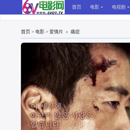
首页
电影
电视剧
首页
>
电影
>
爱情片
»
痛症