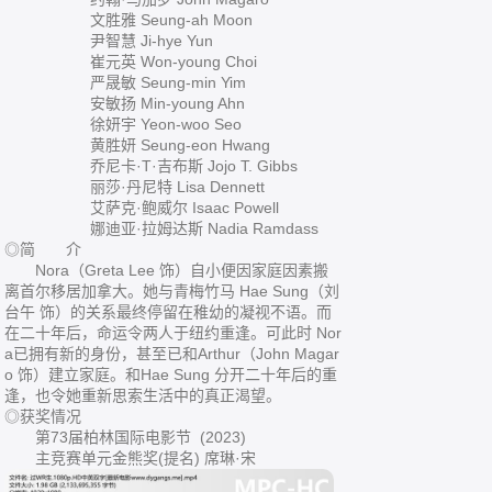
文胜雅 Seung-ah Moon
尹智慧 Ji-hye Yun
崔元英 Won-young Choi
严晟敏 Seung-min Yim
安敏扬 Min-young Ahn
徐妍宇 Yeon-woo Seo
黄胜妍 Seung-eon Hwang
乔尼卡·T·吉布斯 Jojo T. Gibbs
丽莎·丹尼特 Lisa Dennett
艾萨克·鲍威尔 Isaac Powell
娜迪亚·拉姆达斯 Nadia Ramdass
◎简 介
Nora（Greta Lee 饰）自小便因家庭因素搬
离首尔移居加拿大。她与青梅竹马 Hae Sung（刘
台午 饰）的关系最终停留在稚幼的凝视不语。而
在二十年后，命运令两人于纽约重逢。可此时 Nor
a已拥有新的身份，甚至已和Arthur（John Magar
o 饰）建立家庭。和Hae Sung 分开二十年后的重
逢，也令她重新思索生活中的真正渴望。
◎获奖情况
第73届柏林国际电影节 (2023)
主竞赛单元金熊奖(提名) 席琳·宋