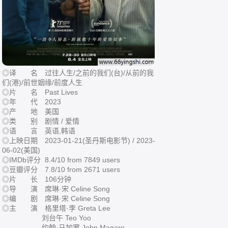
◎译 名 过往人生/之前的我们(台)/从前的我
们(港)/前世姻缘/前度人生
◎片 名 Past Lives
◎年 代 2023
◎产 地 美国
◎类 别 剧情 / 爱情
◎语 言 英语,韩语
◎上映日期 2023-01-21(圣丹斯电影节) / 2023-
06-02(美国)
◎IMDb评分 8.4/10 from 7849 users
◎豆瓣评分 7.8/10 from 2671 users
◎片 长 106分钟
◎导 演 席琳·宋 Celine Song
◎编 剧 席琳·宋 Celine Song
◎主 演 格里塔·李 Greta Lee
刘台午 Teo Yoo
约翰·马加罗 John Magaro