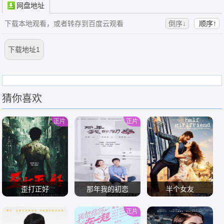
网盘地址
下载本地观看，或者转存到百度云观看
倒序↓
顺序↑
下载地址1
猜你喜欢
正片
正片
歪打正好
那年我的初恋
半个女友
正片