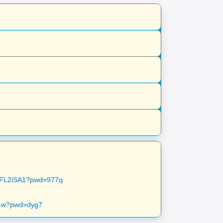
ecFL2iSA1?pwd=977q
14w?pwd=dyg7