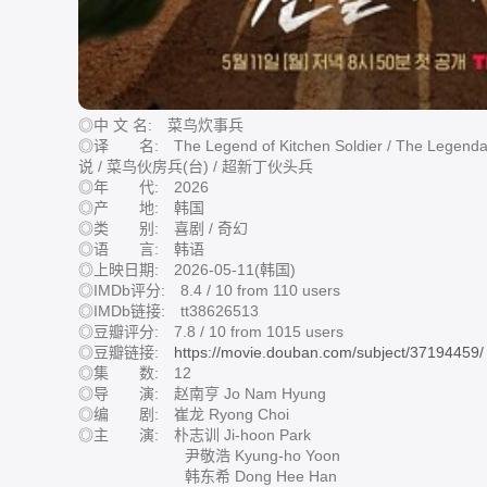
◎中 文 名: 菜鸟炊事兵
◎译 名: The Legend of Kitchen Soldier / The Leg
说 / 菜鸟伙房兵(台) / 超新丁伙头兵
◎年 代: 2026
◎产 地: 韩国
◎类 别: 喜剧 / 奇幻
◎语 言: 韩语
◎上映日期: 2026-05-11(韩国)
◎IMDb评分: 8.4 / 10 from 110 users
◎IMDb链接: tt38626513
◎豆瓣评分: 7.8 / 10 from 1015 users
◎豆瓣链接:
https://movie.douban.com/subject/37194459/
◎集 数: 12
◎导 演: 赵南亨 Jo Nam Hyung
◎编 剧: 崔龙 Ryong Choi
◎主 演: 朴志训 Ji-hoon Park
尹敬浩 Kyung-ho Yoon
韩东希 Dong Hee Han