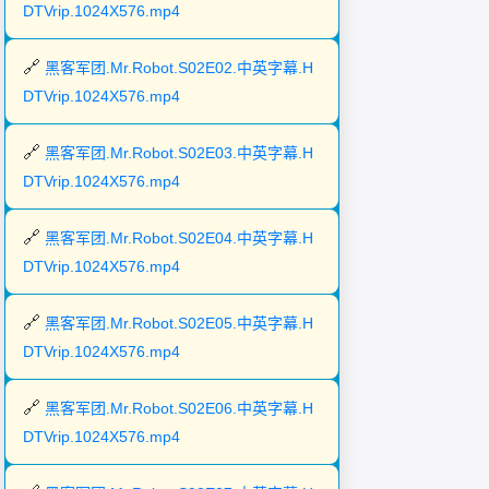
DTVrip.1024X576.mp4
黑客军团.Mr.Robot.S02E02.中英字幕.H
DTVrip.1024X576.mp4
黑客军团.Mr.Robot.S02E03.中英字幕.H
DTVrip.1024X576.mp4
黑客军团.Mr.Robot.S02E04.中英字幕.H
DTVrip.1024X576.mp4
黑客军团.Mr.Robot.S02E05.中英字幕.H
DTVrip.1024X576.mp4
黑客军团.Mr.Robot.S02E06.中英字幕.H
DTVrip.1024X576.mp4