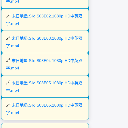
字.mp4
末日地堡.Silo.S03E02.1080p.HD中英双
字.mp4
末日地堡.Silo.S03E03.1080p.HD中英双
字.mp4
末日地堡.Silo.S03E04.1080p.HD中英双
字.mp4
末日地堡.Silo.S03E05.1080p.HD中英双
字.mp4
末日地堡.Silo.S03E06.1080p.HD中英双
字.mp4