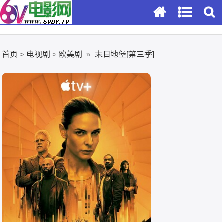
首页
>
电视剧
>
欧美剧
»
末日地堡[第三季]