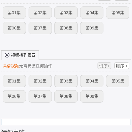
第01集
第02集
第03集
第04集
第05集
第06集
第07集
第08集
第09集
视频播列表四
高清视频
无需安装任何插件
倒序↓
顺序 ↑
第01集
第02集
第03集
第04集
第05集
第06集
第07集
第08集
第09集