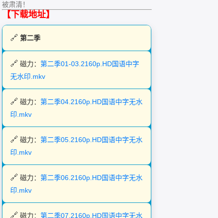
被肃清！
【下载地址】
第二季
磁力：
第二季01-03.2160p.HD国语中字
无水印.mkv
磁力：
第二季04.2160p.HD国语中字无水
印.mkv
磁力：
第二季05.2160p.HD国语中字无水
印.mkv
磁力：
第二季06.2160p.HD国语中字无水
印.mkv
磁力：
第二季07.2160p.HD国语中字无水