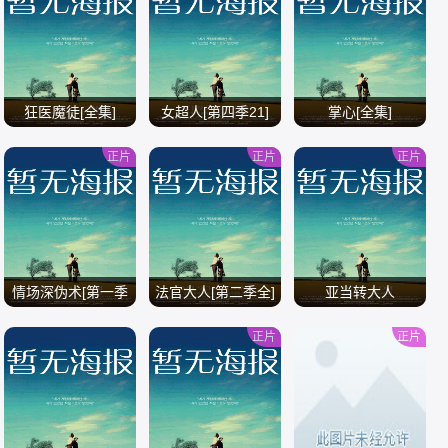
/
/
/
狂医魔徒[全集]
女超人[第四季21]
掌心[全集]
正片
正片
正片
/
/
/
情场深伪术[第一季
法官大人[第二季全]
亚当转大人
全]
正片
正片
/
/
/