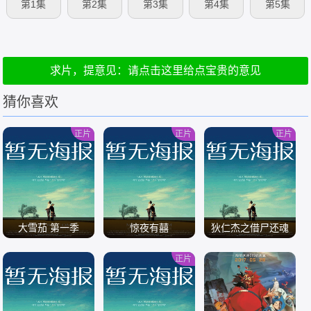
第1集
第2集
第3集
第4集
第5集
求片，提意见：请点击这里给点宝贵的意见
猜你喜欢
正片
正片
正片
大雪茄 第一季
惊夜有囍
狄仁杰之借尸还魂
正片
/
/
/