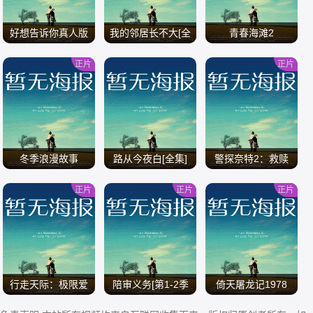
好想告诉你真人版
我的邻居长不大[全
青春海滩2
[全集]
集]
正片
正片
/
/
/
冬季浪漫故事
路从今夜白[全集]
警探奈特2：救赎
正片
正片
正片
/
/
/
行走天际：极限爱
陪审义务[第1-2季
倚天屠龙记1978
情故事
全]