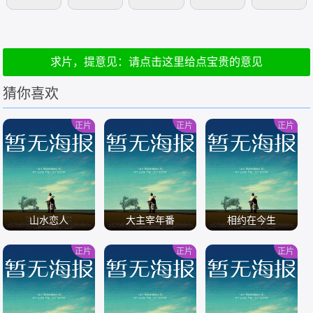
求片，提意见：请点击这里给点宝贵的意见
猜你喜欢
正片
正片
正片
山水恋人
大主宰年番
相约在今生
正片
正片
正片
/
/
/