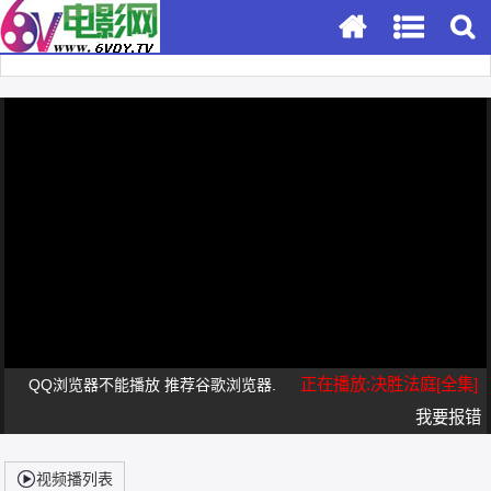
正在播放:决胜法庭[全集]
QQ浏览器不能播放 推荐谷歌浏览器.
我要报错
视频播列表