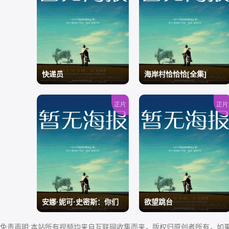
快递员
海岸村恰恰恰[全集]
正片
正片
/
/
安娜·妮可·史密斯：你们
欲望跳台
不了解我
免责声明:本站所有视频均来自互联网收集而来，版权归原创者所有，如