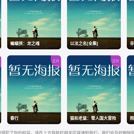
蝙蝠侠：龙之魂
以法之名[全集]
非
正片
正片
/
/
/
春行
猫和老鼠：雪人国大冒险
照
果侵犯了你的权益，请在上方导航栏相关区域通知我们，我们会及时删除