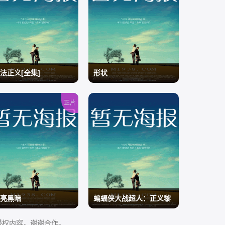
法正义[全集]
形状
正片
/
亮黑暗
蝙蝠侠大战超人：正义黎
明
侵权内容，谢谢合作。